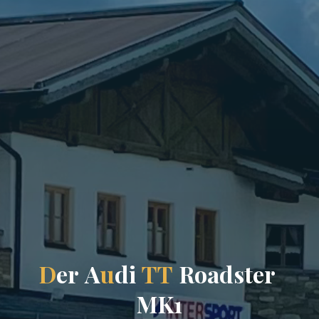
D
e
r
A
u
d
i
T
T
R
o
a
d
s
t
e
r
M
K
1